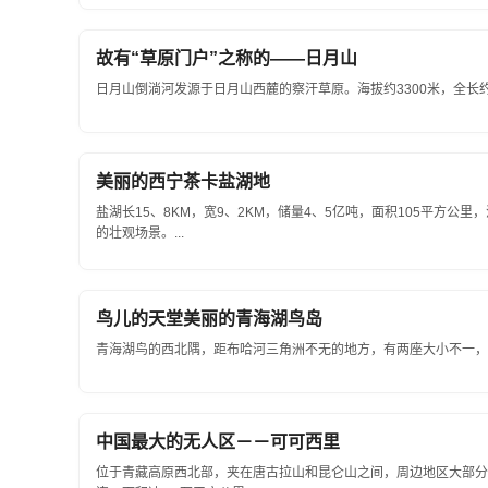
故有“草原门户”之称的——日月山
日月山倒淌河发源于日月山西麓的察汗草原。海拔约3300米，全长约
美丽的西宁茶卡盐湖地
盐湖长15、8KM，宽9、2KM，储量4、5亿吨，面积105平方
的壮观场景。...
鸟儿的天堂美丽的青海湖鸟岛
青海湖鸟的西北隅，距布哈河三角洲不无的地方，有两座大小不一，形
中国最大的无人区－－可可西里
位于青藏高原西北部，夹在唐古拉山和昆仑山之间，周边地区大部分