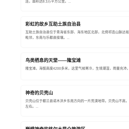
连，面积达8.3万平方公里。...
彩虹的故乡互助土族自治县
互助土族自治县位于青海省东部、海东地区北部，北倚祁连山脉达坂
毗邻，东南与乐都县接壤。...
鸟类栖息的天堂——隆宝滩
隆宝滩，海拔高度4200多米，这里气候寒冷，生境潮湿，雨量充沛，
神奇的贝壳山
贝壳山位于都兰县诺木洪乡东南方向的一片荒漠地带。贝壳山不高，
左右。...