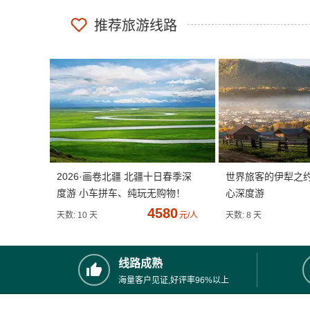
推荐旅游线路
2026·画卷北疆 北疆十日春季深
世界旅客的伊犁之
度游 小车拼车、纯玩无购物！
心深度游
4580
天数: 10 天
元/人
天数: 8 天
线路成熟
海量客户见证,好评率96%以上