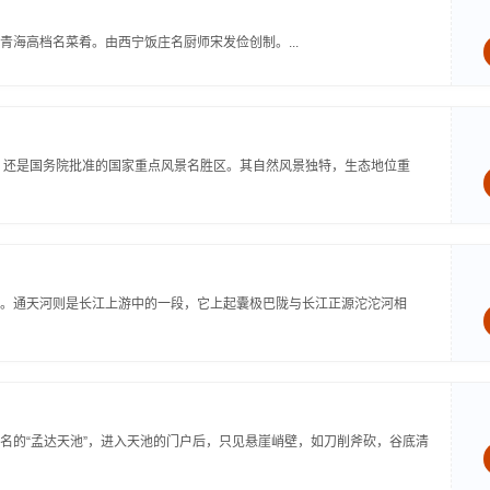
海高档名菜肴。由西宁饭庄名厨师宋发俭创制。...
，还是国务院批准的国家重点风景名胜区。其自然风景独特，生态地位重
。通天河则是长江上游中的一段，它上起囊极巴陇与长江正源沱沱河相
名的“孟达天池”，进入天池的门户后，只见悬崖峭壁，如刀削斧砍，谷底清