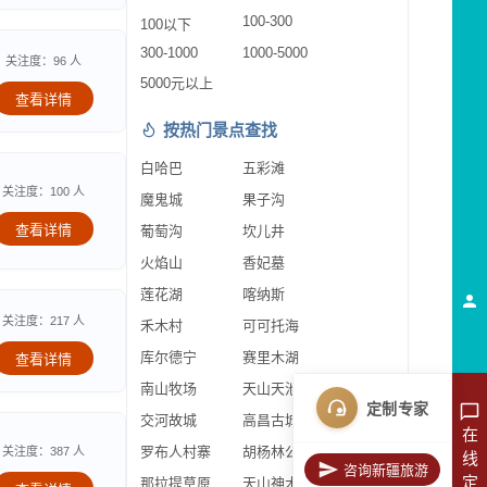
100-300
100以下
300-1000
1000-5000
关注度：96 人
5000元以上
查看详情
按热门景点查找
白哈巴
五彩滩
关注度：100 人
魔鬼城
果子沟
查看详情
葡萄沟
坎儿井
火焰山
香妃墓
莲花湖
喀纳斯
关注度：217 人
禾木村
可可托海
库尔德宁
赛里木湖
查看详情
南山牧场
天山天池
定制专家
交河故城
高昌古城
在
罗布人村寨
胡杨林公园
关注度：387 人
线
咨询新疆旅游
定
那拉提草原
天山神木园