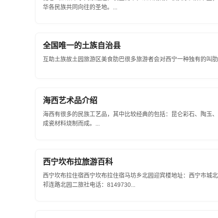
华各民族共同向往的圣地。...
全国唯一的土族自治县
互助土族故土园旅游区美食肋巴很多旅游者会对西宁一种独有的叫肋巴(K
海西艺术品介绍
海西有很多的民族工艺品，其中比较经典的包括：昆仑彩石、陶玉、
成瓷材料烧制而成。...
西宁坎布拉旅游百科
西宁坎布拉住宿西宁坎布拉住宿马坊乡北园迎宾楼地址：西宁市城北区
祁连路北园二旅社电话：8149730...