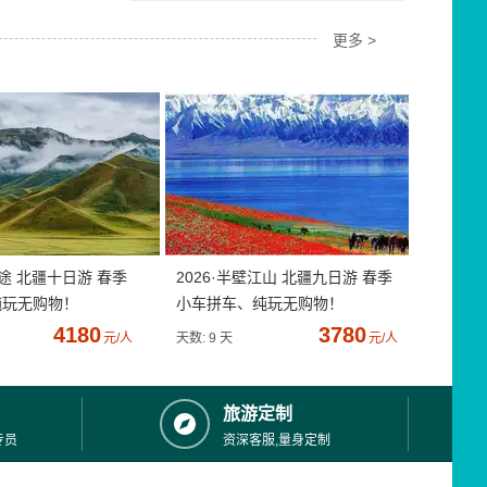
更多 >
疆途 北疆十日游 春季
2026·半壁江山 北疆九日游 春季
纯玩无购物！
小车拼车、纯玩无购物！
4180
3780
元/人
天数: 9 天
元/人
旅游定制
专员
资深客服,量身定制