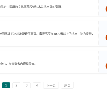
昆仑山深厚的文化底蕴和柴达木盆地丰富的资源。...
硕长而宽阔的冰川地貌奇丽壮观。海拔高度在4000米以上的地方，称为雪线，
心，在青海省内规模最大。...
1
2
3
4
下一页
尾页