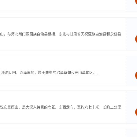
山，与海北州门源回族自治县相接，东北与甘肃省天祝藏族自治县和永登县
溪流迂回，沼泽遍地，属于典型的沼泽草甸和高山草甸区。...
说它是座山，是大漠人诗意的夸张。东西走向，宽约六七十米，长约二公里