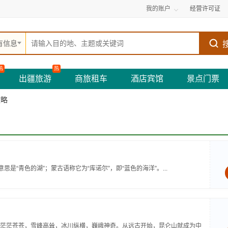
我的账户
经营许可证
有信息
热
热
出疆旅游
商旅租车
酒店宾馆
景点门票
攻略
思是“青色的湖”；蒙古语称它为“库诺尔”，即“蓝色的海洋”。...
茫茫苍苍，雪峰高耸，冰川纵横，巍峨神奇。从远古开始，昆仑山就成为中