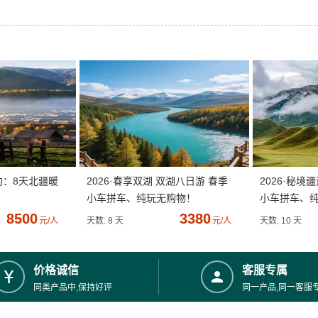
约：8天北疆暖
2026·春享双湖 双湖八日游 春季
2026·秘境
小车拼车、纯玩无购物！
小车拼车、
8500
3380
元/人
天数: 8 天
元/人
天数: 10 天
价格诚信
客服专属
同类产品中,保持好评
同一产品,同一客服