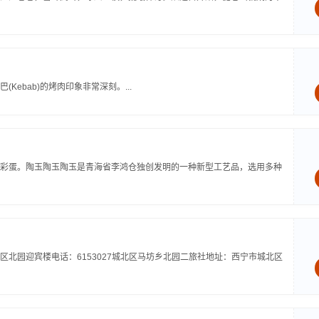
ebab)的烤肉印象非常深刻。...
彩蛋。陶玉陶玉陶玉是青海省李鸿仓独创发明的一种新型工艺品，选用多种
北园迎宾楼电话：6153027城北区马坊乡北园二旅社地址：西宁市城北区