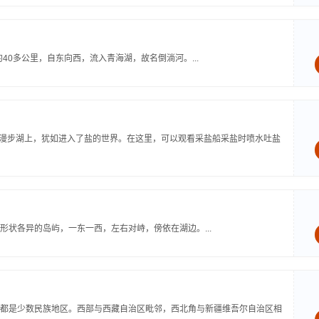
40多公里，自东向西，流入青海湖，故名倒淌河。...
公里，漫步湖上，犹如进入了盐的世界。在这里，可以观看采盐船采盐时喷水吐盐
状各异的岛屿，一东一西，左右对峙，傍依在湖边。...
都是少数民族地区。西部与西藏自治区毗邻，西北角与新疆维吾尔自治区相