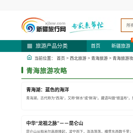
所
旅游产品分类
首页
新疆旅游
>
>
>
当前位置：
首页
西北旅游
青海旅游
青海旅游
青海旅游攻略
青海湖：蓝色的海洋
青海湖，古代称为“西海”，又称“鲜水”或“鲜海”。藏语叫做“错温布”，意
中华“龙祖之脉”－－昆仑山
昆仑山从帕米尔高原隆起，凌空而下，浩浩荡荡，横贯东西数千里；