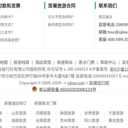
付款和发票
签署旅游合同
联系我们
签约刷卡？
可以不签合同吗？
意见建议
监督电话:156099
付款方式？
能传真签合同吗？
邮箱:tour@xjlxw
网上支付？
客服:400-099-2
如何获取发票？
地图
|
旅游线路
|
酒店宾馆
|
商旅租车
|
景点门票
|
帮助中心
|
友
行社有限公司版权所有 许可证号:L-XB-100013 ICP备案号:
新ICP备19
依巴克区伊宁路89号新丰大厦A座7楼 监督电话:15609915557 E-mail:to
Copyright © 2005-2026 ->
xjlxw.com
>
新疆旅行网
新公网安备 65010302000123号
|
|
新疆酒店预订
新疆景点门票
游
山东旅游
河南旅游
陕西旅游
甘肃旅游
宁夏旅游
|
|
|
|
|
游
湖南旅游
云南旅游
贵州旅游
四川旅游
重庆旅游
|
|
|
|
|
游
辽宁旅游
吉林旅游
黑龙江旅游
内蒙古旅游
|
|
|
|