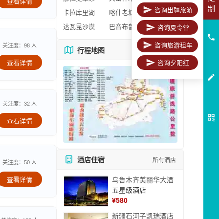
查看详情
制
咨询出疆旅游
卡拉库里湖
喀什老城区
达瓦昆沙漠
巴音布鲁克
咨询夏令营
咨询旅游租车
关注度：98 人
行程地图
更多地图
查看详情
咨询夕阳红
关注度：32 人
查看详情
酒店住宿
所有酒店
关注度：50 人
查看详情
乌鲁木齐美丽华大酒
五星级酒店
¥
580
新疆石河子凯瑞酒店