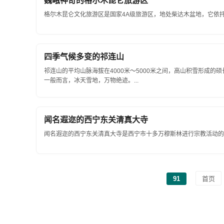
巍峨神奇的格尔木昆仑旅游区
格尔木昆仑文化旅游区是国家4A级旅游区，地处柴达木盆地，它依托
四季气候多变的祁连山
祁连山的平均山脉海拔在4000米～5000米之间，高山积雪形成的
一般而言，冰天雪地，万物绝迹。...
闻名遐迩的西宁东关清真大寺
闻名遐迩的西宁东关清真大寺是西宁市十多万穆斯林进行宗教活动的中
91
首页