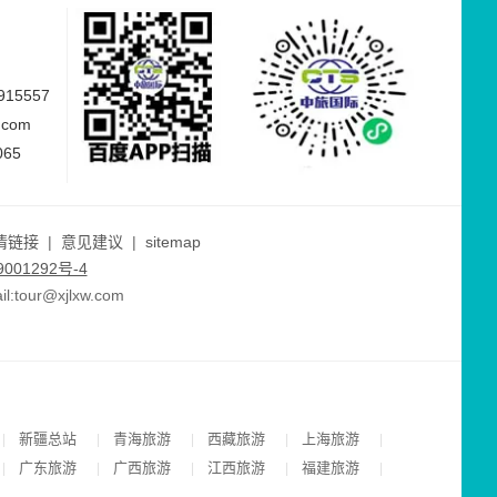
15557
.com
065
情链接
|
意见建议
|
sitemap
001292号-4
ur@xjlxw.com
新疆总站
青海旅游
西藏旅游
上海旅游
|
|
|
|
|
广东旅游
广西旅游
江西旅游
福建旅游
|
|
|
|
|