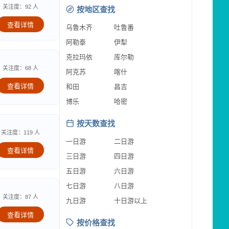
关注度：92 人
按地区查找
查看详情
乌鲁木齐
吐鲁番
阿勒泰
伊犁
克拉玛依
库尔勒
关注度：68 人
阿克苏
喀什
查看详情
和田
昌吉
博乐
哈密
按天数查找
关注度：119 人
一日游
二日游
查看详情
三日游
四日游
五日游
六日游
七日游
八日游
关注度：87 人
九日游
十日游以上
查看详情
按价格查找