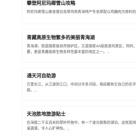
攀登阿尼玛卿雪山攻略
阿尼玛卿雪山美食蛋白虫草鸡用青海特产冬虫草配以鸡脯肉为原料的青
青藏高原生物繁多的美丽青海湖
青海湖，既是国家级自然保护区，又是国家4A级旅游风景区，同时
要，更是青藏高原生物多样性最丰富的地区之一。...
通天河自助游
万里长江，从江源到江口，中间分许多河段，每段都有它自己的名字
接。...
天池胜地旅游贴士
在海拔二千五百米的翠岭怀抱中，有一个波光粼粼的湖泊，这就是闻
溪潺潺，令人心旷神怡。...