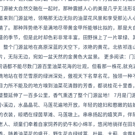
门源被大自然交融在一起时，那种震撼人心的美是几乎无法形
道来到门源盆地，领略那无边无际的油菜花风景和享受那沁人
情了。那种阵势绝不是满地尽带黄金甲所能够比拟的，那是大
盛的季节，但是此时却色彩非常丰富，田野抹上了一片翠绿、
，整个门源盆地在高原深蓝的天空下，浓艳的黄花，北依祁连
片，无际无边，宛如一盆天然的金黄色大盆景。 更多阅读：门
砌词语都不能尽数门源百里油菜花海的壮观，但看那一株花,就充
滴地站在苍茫雪原的绿洲深处，傲视天下名草名花，独领一种
目力所不能及的地方嗅到油菜花清醇的芳香，都说桂花十里香
整整延伸了一百多公里，香气熏透了整个门源盆地！ 7月是门
小溪边，水晶晶花、马莲花遍地开放，年轻的媳妇和憨嫩的姑
的衣装，晾晒在绿茵草滩、马莲墩上。串串扬起的嬉笑声，伴
老人、顽童们牵着自家饲养的奶牛和小绵羊，悠闲地徜徉在田
香。随着油菜花的盛开，野生花卉绿绒蒿、杜鹃、大蓟、金露