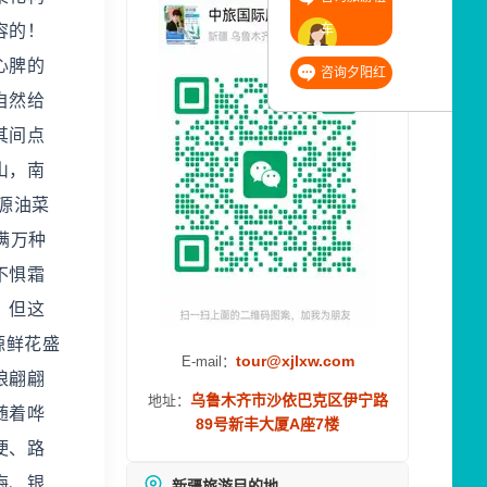
车
容的！
心脾的
咨询夕阳红
自然给
其间点
山，南
源油菜
满万种
不惧霜
，但这
源鲜花盛
tour@xjlxw.com
E-mail：
娘翩翩
乌鲁木齐市沙依巴克区伊宁路
地址：
随着哗
89号新丰大厦A座7楼
埂、路
梅、银
新疆旅游目的地