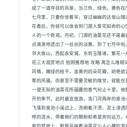
成了一道夺目的风景，当兰色、绿色、黄色在
七月里，只要你坐着车，穿过幽幽的达坂山隧
花香后，你就可以体会到门源人爱花如命的心
人的一个奇观。月初，门源的油菜花还不是最
点滴滴地透出了一丝丝的淡黄。到了七月中旬
邻大坂山，西起永安城，东到玉隆滩，繁花一
花三大观赏地点 拍照推荐地 攻略 再怎么堆
风情，嫩绿的枝干，金黄的四朵花瓣，娇艳欲
寒的风骚。你甚至不需要灵敏的嗅觉，就能在
一望无际的油菜花所蕴藏的香气何止十里，她
开的季节，此时最宜旅游。浩门河两岸的泉池
飞落到泉池小溪边上，洗刷着汗渍、泥土浸透
哗的流水，带着她们的期盼和希望奔向远方。
旁的草地上，默默品味着油菜花沁人心脾的芳