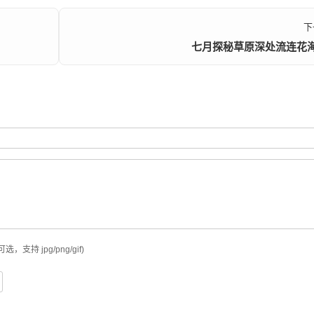
下
七月探秘草原深处流连花
可选，支持 jpg/png/gif)