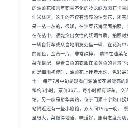
的油菜花和常年积雪不化的冷龙岭及岗石卡雪
仙米林区，这里的不仅有漂亮的油菜花，还有
是一丛一丛的，很矮，在油菜花海里面拍照，
在花丛中，很能突出女性的妩媚气质。拍照时
一辆自行车或从当地朋友处借一辆，在花海中
的颜色，金黄一片，非常纯粹。 选择在油菜
菜花搭配，穿着白色的衣服在金黄色的背景下
间是细雨初停时，油菜花上挂着水珠，色彩最
士： 每年7月中旬是观看门源油菜花最漂亮的
镇约5小时，票价36元，每小时都有班车，交
馆。另一家是裕华宾馆，位于门源十字路口拐
站附近还有一些小旅馆，双人间15元一晚。 
量很大，菜做得地道，味道好，服务态度亲切