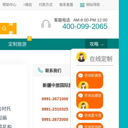
帮助中心
+微信
付款方式
联系客服
网站导航
客服电话
AM:8:00-PM:12:00
搜
400-099-2065
索
新
定制旅游
攻略
在线定制
在
线
联系我们
咨询新疆旅
定
制
游
新疆中旅国际旅行社有限公司
咨询出疆旅
0991-2671000
18999981856
游
的衬托
0991-2310325
18999832796
咨询夏令营
型画
0991-2672000
18099695348
菜花构
咨询旅游租