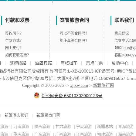
评
专员
付款和发票
签署旅游合同
联系我们
签约刷卡？
可以不签合同吗？
意见建议
付款方式？
能传真签合同吗？
监督电话:156
网上支付？
邮箱:tour@xj
如何获取发票？
客服:400-099
图
|
旅游线路
|
酒店宾馆
|
商旅租车
|
景点门票
|
帮助中心
|
行社有限公司版权所有 许可证号:L-XB-100013 ICP备案号:
新ICP备19
依巴克区伊宁路89号新丰大厦A座7楼 监督电话:15609915557 E-mail:to
Copyright © 2005-2026 ->
xjlxw.com
>
新疆旅行网
新公网安备 65010302000123号
新疆酒店预订
新疆景点门票
|
|
东旅游
河南旅游
陕西旅游
甘肃旅游
宁夏旅游
新疆总站
青海旅游
|
|
|
|
|
|
川旅游
重庆旅游
广东旅游
广西旅游
江西旅游
福建旅游
海南旅游
|
|
|
|
|
|