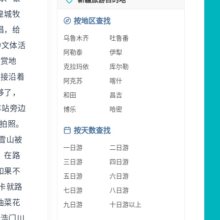
皇城牧
按地区查找
唱，给
乌鲁木齐
吐鲁番
种文体活
阿勒泰
伊犁
观赏地
克拉玛依
库尔勒
直接沿着
阿克苏
喀什
够了，
和田
昌吉
车站旁边
博乐
哈密
留拍照。
按天数查找
雪山被
一日游
二日游
，在路
三日游
四日游
如果不
五日游
六日游
卡就路
七日游
八日游
油菜花
九日游
十日游以上
观浩门川