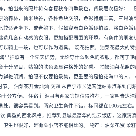
峰，拍出来的照片将有春夏秋冬四季景色，背景层次极好；二
原始森林，仙米峡谷，各种色块交织，色彩特别丰富。三是油
比较适合坐下，或者躺下，假如穿着白色婚纱拍照，将白色婚
挑选几套有动感的衣服，更加搭配周围的环境。有条件的朋友
可以骑上一段，也可以作为道具。 观花拍照，油菜花最大的特
花海里拍照有一个先天优势，无论穿什么颜色的衣服，都可于艳
会十分醒目，姑娘的肤色会显得格外的好看。 拍摄油菜花照的
为鲜艳明润。拍照不仅要拍景物，更重要的是拍花海中的人。 
时节。 油菜花开金灿灿 交通 从西宁市长途客运站乘汽车到门
通十分方便。 住宿 门源县有两家宾馆值得推荐，一家叫青达浩
角处，很容易看到。两家卫生条件不错，标间都在100元左右
餐饮 典型的西北风格，推荐到县城最豪华的浩云饭店，这家清
，卫生也很好，是街头小店不能相比的。 物产：油菜花蜜 菜