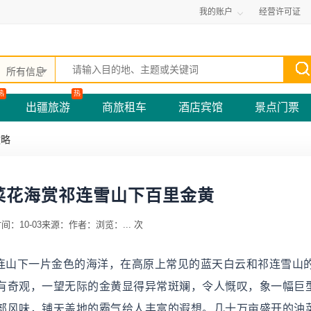
我的账户
经营许可证
所有信息
热
热
出疆旅游
商旅租车
酒店宾馆
景点门票
攻略
菜花海赏祁连雪山下百里金黄
间：10-03
来源：
作者：
浏览：
...
次
祁连山下一片金色的海洋，在高原上常见的蓝天白云和祁连雪山
有奇观，一望无际的金黄显得异常斑斓，令人慨叹，象一幅巨
部风味，铺天盖地的霸气给人丰富的遐想。几十万亩盛开的油