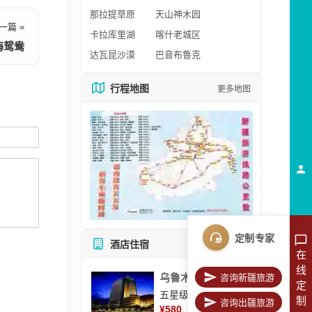
那拉提草原
天山神木园
一篇 »
卡拉库里湖
喀什老城区
海鸳鸯
达瓦昆沙漠
巴音布鲁克
行程地图
更多地图
定制专家
酒店住宿
所有酒店
在
线
乌鲁木齐美丽华大酒
咨询新疆旅游
定
五星级酒店
制
咨询出疆旅游
¥
580