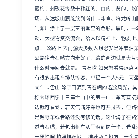
露梅、刺玫花等数十种红的、白的、黄的、紫
场，从达坂山麓绽放到岗什卡冰峰、冷龙岭山
门源川涂上了一层富丽堂皇的色彩。届时，一
动、大型物资交流会，给人以精神上、物质上
点： 公路上 去门源大多数人想必就是冲着
公路往青石嘴方向走好了，路的两边就是大片
什么时候回去就是。 青石嘴 如果想看得远点
有很多出租车排队等客，单程一个人5元，可坐
岗什卡雪山 除了门源到青石嘴的沿途风光，
称为环西宁十三座雪山中的第一山，车可直接
边就可看到，若天气晴好车也可开过去，但路
是越野车或者路还没有修的话，这个海子在路
过青石嘴，若包出租车从门源到岗什卡、看乱海
田里拍照 拍照推荐地： 推荐两个地方，一