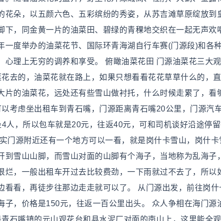
的花朵，以五颜六色、五彩缤纷的秀姿，从苏吉滩草原绽放到
脚下，同金黄一片的油菜田、碧绿的青稞地交织在一起无声欢
年一度举办的油菜花节、国际环青海湖自行车赛(门源段)和各
、心理上无穷的调养和享受。 俯瞰油菜花田 门源油菜花三大
油菜花去的，油菜花就在路上，如果只想看看花花草草什么的，
大片的油菜花，远处还有些雪山做衬托，什么时候走累了，看
可以考虑坐出租车到青石嘴，门源距离青石嘴20公里，门源汽
4人，所以包车就是20元，往返40元，可和司机谈好沿途停
其实门源附近还有一个地方可以一看，就是岗什卡雪山，岗什卡
开到雪山山脚，而雪山对面的山脚有个海子，当地称为乱海子
很烂，一般出租车开过去比较费劲，一下雨就过不去了，所以
边看看，再徒步往那边走走就可以了。 从门源出发，前往岗什
子，价格是150元，往返一百公里出头。 众人争相在海门源
个是青石嘴镇的元山观花台和县水泥厂对面的南山上，这里能全