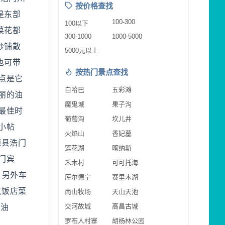
按价格查找
是东部
100-300
100以下
菜花都
300-1000
1000-5000
纱铺散
5000元以上
也可带
按热门景点查找
点是它
白哈巴
五彩滩
丽的油
魔鬼城
果子沟
最佳时
葡萄沟
坎儿井
小帖
火焰山
香妃墓
源县浩门
莲花湖
喀纳斯
门宾
禾木村
可可托海
。另外车
库尔德宁
赛里木湖
真饭店菜
南山牧场
天山天池
交河故城
高昌古城
籽油
罗布人村寨
胡杨林公园