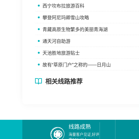
西宁坎布拉旅游百科
攀登阿尼玛卿雪山攻略
青藏高原生物繁多的美丽青海湖
通天河自助游
天池胜地旅游贴士
故有“草原门户”之称的——日月山
相关线路推荐
线路成熟
海量客户见证,好评