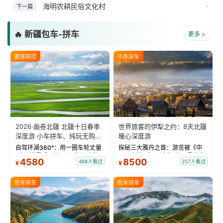
海明农耕民俗文化村
下一篇
🔥 新疆包车-拼车
更多 >
散客拼团
小车拼车
2026·画卷北疆 北疆十日春季
世界旅客的伊犁之约：8天北疆
深度游 小车拼车、纯玩无购
暖心深度游
物！
自驾环湖360°：用一圈车轮丈量
探秘三大雅丹之首：游览被《中
“大西洋最后一滴眼泪”的极致蔚
国国家地理》评选为“中国最美的
4580
8500
468人看过
257人看过
¥
¥
蓝。 赛湖旅拍：甄选多款风格服
三大雅丹”第一名的克拉玛依魔鬼
饰，9张精修美照，定格赛里木湖
城。 中国第一村：探访仅存的图
绝美瞬间。 赛湖坦克300跟车视
瓦人最大村落——禾木村，欣赏
包车拼车
包车拼车
频：专业摄影师...
晨雾与小木...