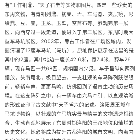
有“王作铜鼎、“天子石圭等实物和图片。四是一些珍贵的
东周文物，有青铜列鼎、钫壶、盂、车马器、夹层镜，彩
绘鼎、豆、壶，玉龙、玉璧，空首布等。参观完第一展
区，向西穿过一段走道，便进入了第二展区，东周时期大
型车马坑展区。2003年，考古工作者在广场区域内，发
掘清理了17座车马坑（马坑），原址保护展示在这里的是
其中的2座。其中北边一座长42.6米，宽7.4米，葬车26
辆，现存马匹一共68匹，规模国内少见。车子呈纵向两列
摆放，头南尾北，极目望去，一支壮观的车马阵列跃然眼
前，辚辚车声，萧萧马鸣，仿佛回到了逼真生动的历史场
境。在这支阵列之中，有一辆车由六马牵引，以直观清晰
的形式证印了古文献中“天子驾六的记述。洛阳周王城车
马坑博物馆，以壮观的车马坑实景与精美的文物遗迹相结
合，生动直观地展示了东周时期洛阳的王都地位和灿烂的
历史文化。她必将成为提升古都洛阳的城市文明、向海内