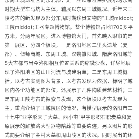
东周王城遗址区的东北部，是一座以原址保护展示的东周
时期大型车马坑为主体，辅展以东周王城概况、近年来王
陵考古的新发现及部分东周时期珍贵文物的“王城middot;
王陵middot;王器专题博物馆。整个博物馆占地1700多平
方米，分两年展区。进入博物馆大门，首先映入眼帘的是
第一展区，分四个板块，一是洛阳地区二里头遗址（夏
都）、偃师商城、东周王城、汉魏雒阳城、隋唐洛阳城等
5大古都与当今洛阳相互位置关系的缩微沙盘，详尽地展
现了洛阳地区的山川河流与城建沿革；二是东周王城概
括，以考古实测图为背景，以考古发现为依据，标明了城
区内各个功能区的部位，还展示了几件陶质建筑材料；三
是东周王陵考古的探索与发现，这个板块以考古发现为
主，重点介绍了王城陵区的情况，有模型展示的洛阳市二
十七中“亚字形天子大墓、西小屯“甲字形积石积炭墓和复
原展示的解放路大型器物陪葬等重要遗迹，另以图片的形
式简要介绍了金村大墓和周山陵区的状况。同时展出的还