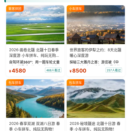
散客拼团
小车拼车
2026·画卷北疆 北疆十日春季
世界旅客的伊犁之约：8天北疆
深度游 小车拼车、纯玩无购
暖心深度游
物！
自驾环湖360°：用一圈车轮丈量
探秘三大雅丹之首：游览被《中
“大西洋最后一滴眼泪”的极致蔚
国国家地理》评选为“中国最美的
4580
8500
468人看过
257人看过
¥
¥
蓝。 赛湖旅拍：甄选多款风格服
三大雅丹”第一名的克拉玛依魔鬼
饰，9张精修美照，定格赛里木湖
城。 中国第一村：探访仅存的图
绝美瞬间。 赛湖坦克300跟车视
瓦人最大村落——禾木村，欣赏
包车拼车
包车拼车
频：专业摄影师...
晨雾与小木...
2026·春享双湖 双湖八日游 春
2026·秘境疆途 北疆十日游 春
季 小车拼车、纯玩无购物！
季 小车拼车、纯玩无购物！