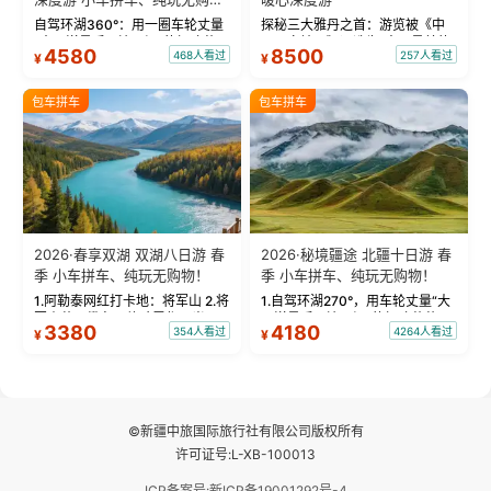
物！
自驾环湖360°：用一圈车轮丈量
探秘三大雅丹之首：游览被《中
“大西洋最后一滴眼泪”的极致蔚
国国家地理》评选为“中国最美的
4580
8500
468人看过
257人看过
¥
¥
蓝。 赛湖旅拍：甄选多款风格服
三大雅丹”第一名的克拉玛依魔鬼
饰，9张精修美照，定格赛里木湖
城。 中国第一村：探访仅存的图
绝美瞬间。 赛湖坦克300跟车视
瓦人最大村落——禾木村，欣赏
包车拼车
包车拼车
频：专业摄影师...
晨雾与小木...
2026·春享双湖 双湖八日游 春
2026·秘境疆途 北疆十日游 春
季 小车拼车、纯玩无购物！
季 小车拼车、纯玩无购物！
1.阿勒泰网红打卡地：将军山 2.将
1.自驾环湖270°，用车轮丈量“大
军山落日缆车，体验雪都风光 3.
西洋最后一滴眼泪”的极致蔚蓝，
3380
4180
354人看过
4264人看过
¥
¥
将军山，夕阳派对，蹦迪party 4.
让雪山、花海与深邃湖水在转弯
自驾赛里木湖360°环湖 5.二进赛
间连成自由的画卷。 2.特别赠送
湖随心游，邂逅湖畔日出浪漫...
那拉提景区3公里内，落地窗三钻
民宿 3.那...
©新疆中旅国际旅行社有限公司版权所有
许可证号:L-XB-100013
ICP备案号:新ICP备19001292号-4