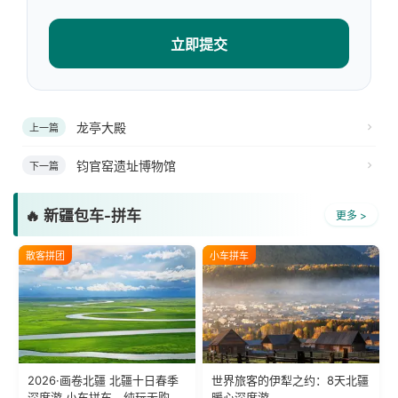
立即提交
龙亭大殿
上一篇
钧官窑遗址博物馆
下一篇
🔥 新疆包车-拼车
更多 >
散客拼团
小车拼车
2026·画卷北疆 北疆十日春季
世界旅客的伊犁之约：8天北疆
深度游 小车拼车、纯玩无购
暖心深度游