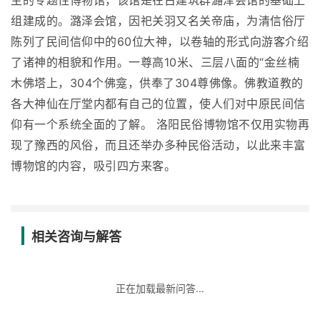
主的专题性博物馆，该馆是在古建筑群潞泽会馆的基础上
组建成的。潞泽会馆，因祀关羽又名关帝庙，为清信俗厅
陈列了民间信仰中的60位大神，以卷轴的形式向游客介绍
了诸神的相貌和作用。一尊高10米、三层八面的“金丝楠
木佛塔上，304个佛龛，供奉了304尊佛像。佛教道教的
各大神仙在厅堂内都有自己的位置，使人们对中原民间信
仰有一个系统全面的了解。 洛阳民俗博物馆不仅用实物再
现了豫西的风俗，而且还举办多种民俗活动，以此来丰富
博物馆的内容，吸引四方来客。
相关咨询与解答
正在加载最新问答...