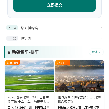
立即提交
洛阳博物馆
上一篇
世锦园
下一篇
🔥 新疆包车-拼车
更多 >
散客拼团
小车拼车
2026·画卷北疆 北疆十日春季
世界旅客的伊犁之约：8天北疆
深度游 小车拼车、纯玩无购
暖心深度游
物！
自驾环湖360°：用一圈车轮丈量
探秘三大雅丹之首：游览被《中