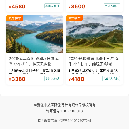
“大西洋最后一滴眼泪”的极致蔚
国国家地理》评选为“中国最美的
4580
8500
468人看过
257人看过
¥
¥
蓝。 赛湖旅拍：甄选多款风格服
三大雅丹”第一名的克拉玛依魔鬼
饰，9张精修美照，定格赛里木湖
城。 中国第一村：探访仅存的图
绝美瞬间。 赛湖坦克300跟车视
瓦人最大村落——禾木村，欣赏
包车拼车
包车拼车
频：专业摄影师...
晨雾与小木...
2026·春享双湖 双湖八日游 春
2026·秘境疆途 北疆十日游 春
季 小车拼车、纯玩无购物！
季 小车拼车、纯玩无购物！
1.阿勒泰网红打卡地：将军山 2.将
1.自驾环湖270°，用车轮丈量“大
军山落日缆车，体验雪都风光 3.
西洋最后一滴眼泪”的极致蔚蓝，
3380
4180
354人看过
4264人看过
¥
¥
将军山，夕阳派对，蹦迪party 4.
让雪山、花海与深邃湖水在转弯
自驾赛里木湖360°环湖 5.二进赛
间连成自由的画卷。 2.特别赠送
湖随心游，邂逅湖畔日出浪漫...
那拉提景区3公里内，落地窗三钻
民宿 3.那...
©新疆中旅国际旅行社有限公司版权所有
许可证号:L-XB-100013
ICP备案号:新ICP备19001292号-4